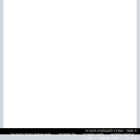
© מטח - המרכז לטכנולוגיה חינוכית
אינדקס הספרים
תקנון הספרייה
על הספרייה
תנאי שימוש באתר והגנה על
פרטיות
הסדרי נגישות
עזרה