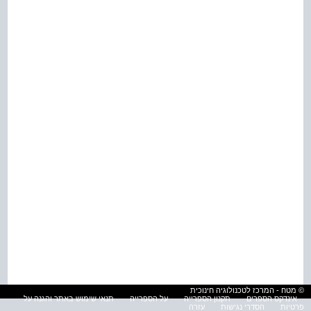
© מטח - המרכז לטכנולוגיה חינוכית
אינדקס הספרים
תקנון הספרייה
על הספרייה
תנאי שימוש באתר והגנה על
פרטיות
הסדרי נגישות
עזרה