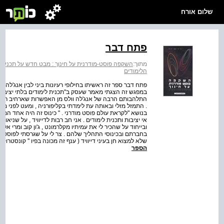
שלום אורח
פתח דבר
מתוך:
השקפה פוסט-מודרנית על חינוך : מבט חדש על תכנית 
הלימודים
במפגש זה הצגתי מאמר שעסק ב"תכנית לימודים בלתי יציבה , " 
התלהבותם הרבה של אנג'לה וולס מן האפשרות שארחיב רעיונ
בנושא "לקראת עולם פוסט מודרני . " כינוס זה היה אחד המר
אי יציבות ותכנית לימודים . אני חב רבות לדייוויד , על שנ
ובייחוד על שהכיר לי את עמיתיו מקלרמונט , ג'ון קוב ומרי א
בחברתם ובכינוסי התהליך שלהם . צר לי על שגרסתי לפוסט מו
שלא למצוא חן בעיני דייוויד ( ענף זה מכונה בפיו '' קונסטרו
הספר