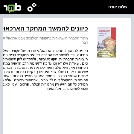
שלום אורח
כיוונים להמשך המחקר הארכאולו
מתוך:
החברה הישראלית בתקופת המלוכה: מבט ארכאולוגי
>
דבר
כיוונים להמשך המחקר הארכאולוגי חברתי של תקופת המלוכ
הנדונה . כדי לשחזר את החברה דרושים מחקרים רבים נוספים 
השאלות החברתיות והקוגניטיביות , ולהקדיש להן תשומת לב 
כיום . שאלות אלו לא זכו עד כה לתשומת הלב הראויה במחקר הא
הפחות ראוי , היא שלב ראשון לקראת מתן תשובות . צעד מתוד
שנעשה כאן . ( בשלב שני יהיה צורך בקיום חפירות חדשות 
אתרים ושטחי חפירה : המשך המחקר מחייב חפירות באתרים כפ
פחותה מן המקובל כיום לביצורים , ארמונות וכדומה . אלה הר
המידע עליהם הגיע רק מחפירות הצלה . פרסום : עניין כאוב זה
זוכות לעתים קר...
אל הספר