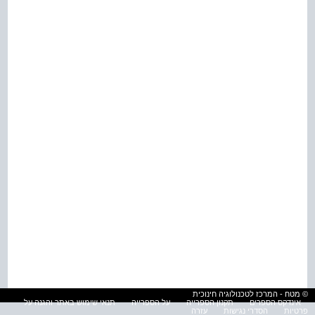
© מטח - המרכז לטכנולוגיה חינוכית
אינדקס הספרים
תקנון הספרייה
על הספרייה
תנאי שימוש באתר והגנה על
פרטיות
הסדרי נגישות
עזרה