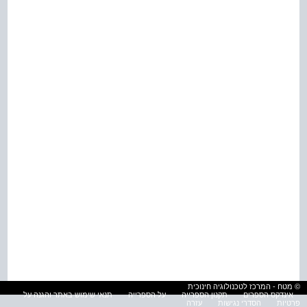
© מטח - המרכז לטכנולוגיה חינוכית
אינדקס הספרים
תקנון הספרייה
על הספרייה
תנאי שימוש באתר והגנה על
פרטיות
הסדרי נגישות
עזרה