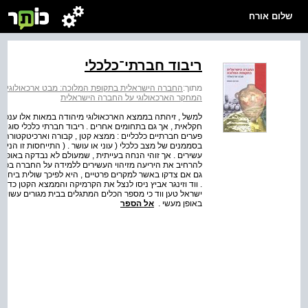
שלום אורח
ריבוד חברתי־כלכלי
מתוך:
החברה הישראלית בתקופת המלוכה: מבט ארכאולוגי
>
המחקר הארכאולוגי על החברה הישראלית
למשל , זיהתה בממצא הארכאולוגי מיהודה במאות אלו ענפי
חקלאית , אך גם בתחומים אחרים . ריבוד חברתי כלכלי סוג
פערים חברתיים כלכליים : ממצא קטן , קבורה וארכיטקטורה 
בסממנים של מצב כלכלי ( עוני או עושר . ( התייחסות זו הני
עשירים . אך זוהי הנחה בעייתית , שמעולם לא נבדקה באופן א
להרחיב את היריעה מזיהוי העשירים ללמידה על החברה בכללו
גם אם צדקו באשר למקרים פרטיים , היא לפיכך שולית ביחס
. ווד וזינגר אביץ ניסו לנצל את הקרמיקה והממצא הקטן כדי
ישראל טען ווד כי מספר הכלים המתגלים בבית מגורים עשוי ל
באופן מעשי .
אל הספר