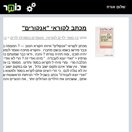
שלום אורח
מכתב לקוראי "אנקורים"
מתוך:
בין סופר ילדים לקוראיו : מאמרים בספרות ילדים
>
בין ס
מכתב לקוראי "אנקולים" איזהו הקורא הטוב — ? המצפה בקוצר 
וכבר פירשו בשמו ובשם מחברו . והקורא מחכה ואומר לנפשו :
יהיה תוכנו , ומה תהיה צורתו ? והנה , ודאי כבר שמעתם כו
גורפיץ < "ואדי יוצא לעבודה . " מיהו ואדי זה ? הרי לא ואדי פל
הכלבה מרי . ומרי מיהי ל תקראו בספר ותדעו . מסופר בו על כלב
שמר . עין שמר איננו מקום ישוב גדול , אך גם במקום ישוב שאי
זה לא נגלה לכם , כי הרי רוצים אתם לקרוא בספר ולמצוא משה
"ואדי יוצא לעבודה" נכתב בשביל ילדי הכיתות הראשונות של בית
אתם , ששכחנו את הילדים הגדולים יותר , את הנערים והנער