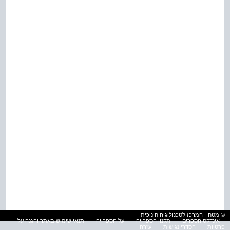
© מטח - המרכז לטכנולוגיה חינוכית
אינדקס הספרים
תקנון הספרייה
על הספרייה
תנאי שימוש באתר והגנה על
פרטיות
הסדרי נגישות
עזרה