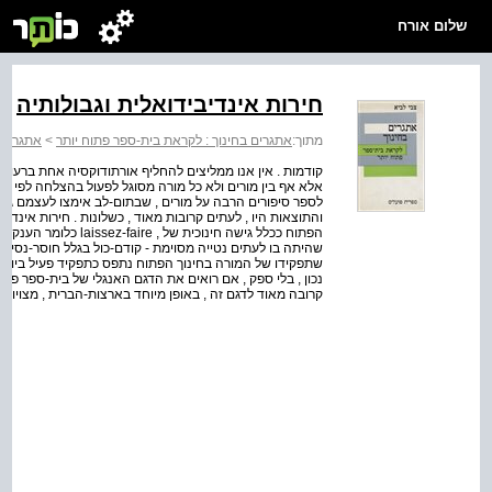
שלום אורח
חירות אינדיבידואלית וגבולותיה
מתוך:
אתגרים בחינוך : לקראת בית-ספר פתוח יותר
>
אתגרים 
קודמות . אין אנו ממליצים להחליף אורתודוקסיה אחת ברעותה ..
אלא אף בין מורים ולא כל מורה מסוגל לפעול בהצלחה לפי או
לספר סיפורים הרבה על מורים , שבתום-לב אימצו לעצמם גישו
והתוצאות היו , לעתים קרובות מאוד , כשלונות . חירות אינדיב
הפתוח ככלל גישה חינוכית
שהיתה בו לעתים נטייה מסוימת - קודם-כול בגלל חוסר-נסיון 
שתפקידו של המורה בחינוך הפתוח נתפס כתפקיד פעיל ביותר ,
נכון , בלי ספק , אם רואים את הדגם האנגלי של בית-ספר פתו
קרובה מאוד לדגם זה , באופן מיוחד בארצות-הברית , מצויות מ