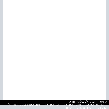
© מטח - המרכז לטכנולוגיה חינוכית
אינדקס הספרים
תקנון הספרייה
על הספרייה
תנאי שימוש באתר והגנה על
פרטיות
הסדרי נגישות
עזרה