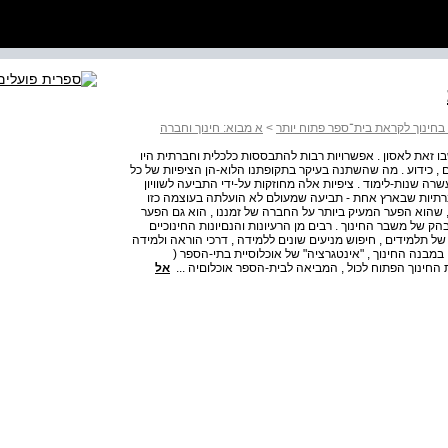
בחינוך לקראת בית־ספר פתוח יותר
>
א מבוא: חינוך וחברה
ו זאת לאסון . אפשרויות רבות להתבססות כלכלית וחברתית היו
ום , כידוע . מה שהשתנה בעיקר בתקופתנו הלוא-הן הציפיות של כל
שרה שנות-לימוד . ציפיות אלה מחוזקות על-ידי התביעה לשוויון
ות חברתיות שבארץ אחת - תביעה שמעולם לא הועלתה בעוצמה כזו
אות , שהוא הפער המעיק ביותר על החברה של זמננו , הוא גם הפער
 של משבר החינוך . רבים מן הרעיונות והנםיונות החינוכיים
ם של תלמידים , חיפוש מניעים שונים ללמידה , דרכי הוראה ולמידה
במבנה החינוך , "אינטגרציה" של אוכלוסיית בתי-הספר (
 החינוך הפתוח לכול , המביאה לבית-הספר אוכלוםיה ...
אל