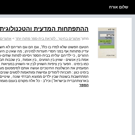
שלום אורח
ההתפתחות המדעית והטכנולוגית
מתוך:
אתגרים בחינוך : לקראת בית-ספר פתוח יותר
>
אתגרים 
הטעם הפשוט שלא למדו בו כלל , וגם הם וגם הוריהם לא חשב
עדיין פתוחות אף בפני חסרי תעודות למיניהן ; מה שאין כן הי
ההורים , כי ילדיהם יצליחו בבית-הספר ויסיימו לפחות שתים-ע
אמת בין אנשים - שוויון בין הגזעים , בין אומות , בין שכב
כמו בימינו . הפער בין ציפיות השוויון לבין אי-השוויון במצי
המעמיק את הכשלונות החינוכיים ועושה אותם לסימפטום מובהק
בימינו כגון : תוכניות לימודים גמישות ומותאמות לסוגים שוני
המתחשבות בשונות שבין ילדים ממוצא חברתי שונה , שינויים 
בארצותהברית ובישראל ) וכיו"ב - כל אלה מקורם בעצם מגמת
הספר