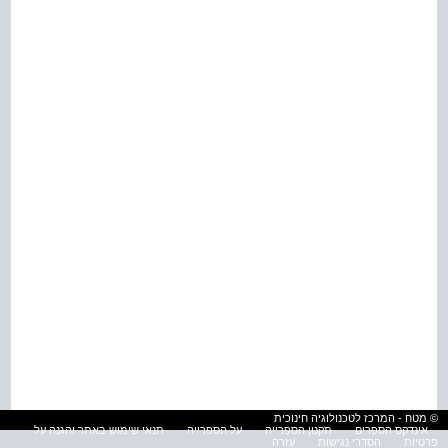
© מטח - המרכז לטכנולוגיה חינוכית
אינדקס הספרים
תקנון הספרייה
על הספרייה
תנאי שימוש באתר והגנה על
פרטיות
הסדרי נגישות
עזרה