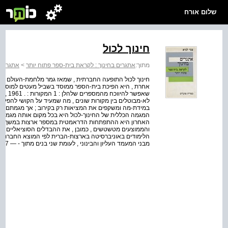
שלום אורח
חינוך לכול
מתוך:
אתגרים בחינוך : לקראת בית-ספר פתוח יותר
>
אתגרים 
חינוך לכול התופעה החברתית , שמאז גמר מלחמת-העולם הש
לא-מבוטלים בין מקורות שונים , מה שמעיד על הקושי להפיק
במידת-מה ומשקפים את המציאות רק בקירוב ; אך מגמתם הכל
המגמה הכללית של החינוך-לכול היא בכל מקום אותה מגמה 
והממוצעים מטשטשים , כמובן , את ההבדלים הסוציאליים הח
מבני המעמד העליון והבינוני , לעומת שני בנים מתוך - — rr < 57 ורק בת ...