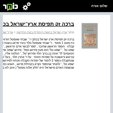
שלום אורח
ברכה זק תפיסת ארץ־ישראל בכתבי
מתוך:
ארץ-ישראל בהגות היהודית בעת החדשה
>
ארץ־ישראל
ברכה זק תפיסת ארץ ישראל בכתבי ר ' שבתי שעפטל הורוויץ על 
שפע טל . ' 'שפע טל' הוא מעין פירוש כפול : פירוש 'שפע' ופירו
הטעמים' לר' אהרן בן ברוך הלוי ופירוש 'טל , ' הנלווה אליו , 
שנתקבלה כספר 3 לימוד של יסודות הקבלה וזכתה 
'שפע טל , ' ולאחר שהספר נקרא בקהילת פראג , השיגו כמה מ
שנשמת האדם מישראל היא 'חלק אלוה ממעל' ( איוב לא ב . ( התגובה