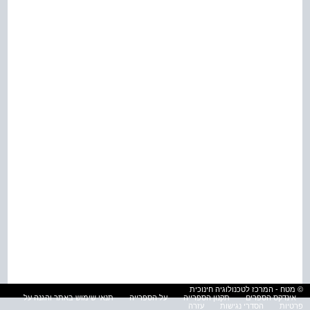
© מטח - המרכז לטכנולוגיה חינוכית
אינדקס הספרים
תקנון הספרייה
על הספרייה
תנאי שימוש באתר והגנה על
פרטיות
הסדרי נגישות
עזרה