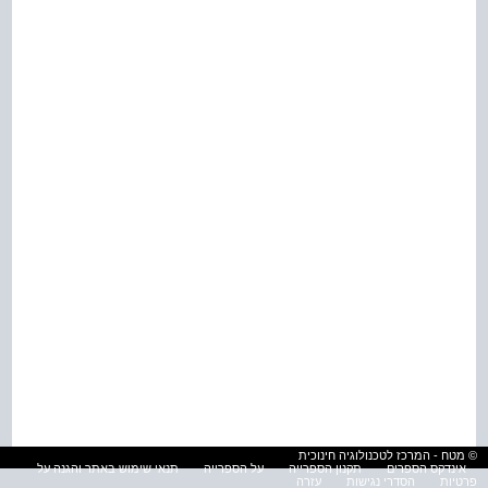
© מטח - המרכז לטכנולוגיה חינוכית
אינדקס הספרים
תקנון הספרייה
על הספרייה
תנאי שימוש באתר והגנה על
פרטיות
הסדרי נגישות
עזרה