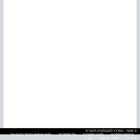
© מטח - המרכז לטכנולוגיה חינוכית
אינדקס הספרים
תקנון הספרייה
על הספרייה
תנאי שימוש באתר והגנה על
פרטיות
הסדרי נגישות
עזרה