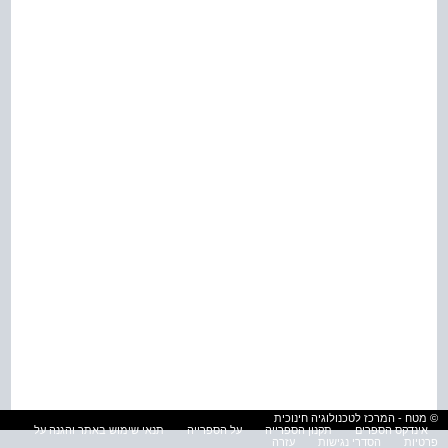
© מטח - המרכז לטכנולוגיה חינוכית
אינדקס הספרים
תקנון הספרייה
על הספרייה
תנאי שימוש באתר והגנה על
פרטיות
הסדרי נגישות
עזרה