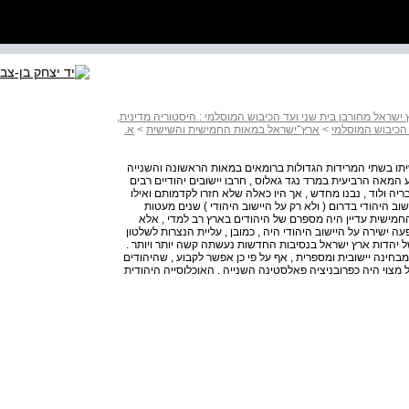
ישראל מחורבן בית שני ועד הכיבוש המוסלמי : היסטוריה מדינית,
 הכיבוש המוסלמי
>
ארץ־ישראל במאות החמישית והשישית
>
א.
יתו בשתי המרידות הגדולות ברומאים במאות הראשונה והשנייה
המאה הרביעית במרד נגד גאלוס , חרבו יישובים יהודיים רבים
ריה ולוד , נבנו מחדש , אך היו כאלה שלא חזרו לקדמותם ואילו
וב היהודי בדרום ( ולא רק על היישוב היהודי ) שנים מעטות
חמישית עדיין היה מספרם של היהודים בארץ רב למדי , אלא
ה ישירה על היישוב היהודי היה , כמובן , עליית הנצרות לשלטון
 יהדות ארץ ישראל בנסיבות החדשות נעשתה קשה יותר ויותר .
חינה יישובית ומספרית , אף על פי כן אפשר לקבוע , שהיהודים
אל מצוי היה כפרובניציה פאלסטינה השנייה . האוכלוסייה היהודית