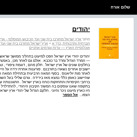
שלום אורח
יהודים
מתוך:
ארץ ישראל מחורבן בית שני ועד הכיבוש המוסלמי - ארץ 
חברתית ותרבותית ,כרך א
>
ארץ־ישראל מחורבן בית שני ועד
אוכלוסיית הארץ — עדות וגורמים אתניים
יהודים יהודי ארץ ישראל הפכו למיעוט בתהליך ממושך שראש
— המרד הגדול ומרד בר כוכבא . אולם גם לאחר מכן , באמצע 
בחלקים שונים של ארץ ישראל . חלק מהם , דוגמת ציפורי , טב
יישובים אחרים נשארו בחורבנם . פורענות אחרת ירדה על הייש
לאחר מות יוליאנוס . בסוף המאה הרביעית ובתחילת המאה ה
שהיישוב כאופן כללי נמצא מאז בירידה . גורם שלילי בעל השפע
ברחבי הקיסרות והתחזקות כוחה בארץ ישראל . התגוננותה של
בתקופה שאנו עוסקים בה המשיך הקיבוץ היהודי , להתדלדל מב
היו כארץ מיעוט ניכר וחיוני . חלקם הגדול של יהודי ארץ ישר
הצפו...
אל הספר