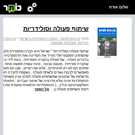
שלום אורח
שיתוף פעולה וסולידריות
מתוך:
בין גיוס לפיוס : החברה האזרחית בישראל
>
בין גיוס ל
הדדיות, סובלנות ושותפות
שיתוף פעולה וסולידריות " ישראל היא חברה מתפוררת ולא סול
שהפתרון הסקטוריאלי הוריד את המדינה ואת הדמוקרטיה , ומ
בדברים האלה , של פעילה בחברה האזרחית , באה לידי ביטו
שחברה אזרחית , מעצם טבעה , אינה עשויה מקשה אחת . יש בה 
ופלגים הם לא רק לגיטימיים , אלא אף רצויים , שכן הם מעשי
מאפשרים לבנות גשרים ולשתף פעולה , נשקפת לחברה האזרח
מרשתות של ארגונים שמשתפים פעולה לקדם עניין משותף . ביי
ההסתדרות אינה אלא פדרציה של ארגוני עובדים , התאחדות ה
האלקטרוניקה וכיו"ב , ( וההסתדרות הרפואית מאגדת את רופא
דומה משתפים פעולה ב...
אל הספר