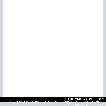
© מטח - המרכז לטכנולוגיה חינוכית
אינדקס הספרים
תקנון הספרייה
על הספרייה
תנאי שימוש באתר והגנה על
פרטיות
הסדרי נגישות
עזרה