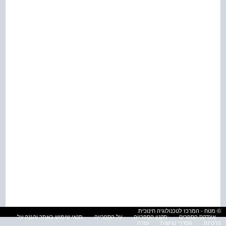
© מטח - המרכז לטכנולוגיה חינוכית
אינדקס הספרים
תקנון הספרייה
על הספרייה
תנאי שימוש באתר והגנה על
פרטיות
הסדרי נגישות
עזרה