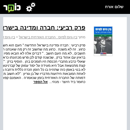
שלום אורח
פרק רביעי: חברה ומדינה בישרא
מתוך:
בין גיוס לפיוס : החברה האזרחית בישראל
>
בין גיוס ל
פרק רביעי : חברה ומדינה בישראל החדשה " העם הוא חשוב 
כרגע . זה לא משנה . כרגע מה שחשוב זה רק מה שאנחנו חושב
בראיון עם אהוד ברק , שכשנה קודם לכן פרש מכהונתו כראש
שאולי כרבע מחברי הכנסת היו תומכים בהן . הוסיף ברק : "אני
קצת מתנשאת אבל היא מעידה על יסוד עמוק של קברניטות , 
לא בנוי באופן כזה שתהיה בו כל הזמן הכרה כללית ורחבה במה
לאחת המובאות הידועות מדבריו של בן גוריון : "לא חשוב מה
דמותה של החברה האזרחית בזמן שנאמרה . האומנם קפאה 
כחומר ביד היוצר - מנהי...
אל הספר