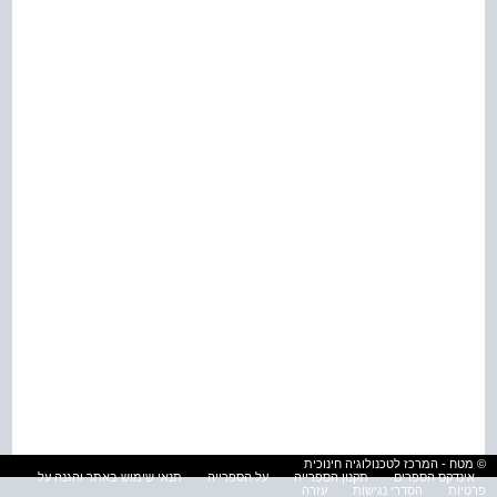
© מטח - המרכז לטכנולוגיה חינוכית
אינדקס הספרים
תקנון הספרייה
על הספרייה
תנאי שימוש באתר והגנה על
פרטיות
הסדרי נגישות
עזרה