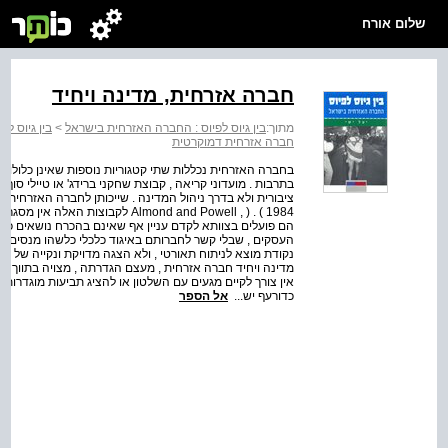
שלום אורח
חברה אזרחית, מדינה ויחיד
מתוך:
בין גיוס לפיוס : החברה האזרחית בישראל
>
בין גיוס ל
חברה אזרחית דמוקרטית
בחברה האזרחית נכללות שתי קטגוריות נוספות שאינן כלולות 
בתרבות . מועדוני קריאה , קבוצת שחקני ברידג' או טיילי סוף 
ציבורית ולא בדרך ניהול המדינה . שייכותן לחברה האזרחית ש
Almond and Powell , ) . ( 1984 לק
הם פועלים בצוותא לקדם עניין אף שאינם בהכרח נושאים כרטי
העסקים , שבלי קשר לחברותם באיגוד כלכלי כלשהו מנסים לה
נקודת מוצא לניתוח תאורטי , ולא הצגה מדויקת ונקייה של המ
מדינה ויחיד חברה אזרחית , מעצם הגדרתה , מצויה בתווך בי
אין צורך לקיים מגעים עם השלטון או להציג תביעות מוגדרות 
כדורעף יש...
אל הספר