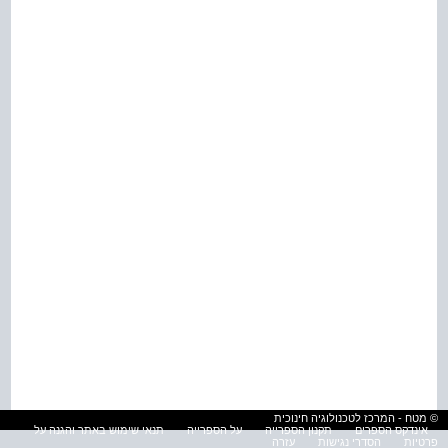
© מטח - המרכז לטכנולוגיה חינוכית
אינדקס הספרים
תקנון הספרייה
על הספרייה
תנאי שימוש באתר והגנה על
פרטיות
הסדרי נגישות
עזרה