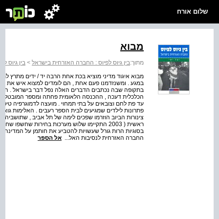
שלום אורח
מבוא
מתוך:
בין גיוס לפיוס : החברה האזרחית בישראל
>
בין גיוס ל
מבוא איגוד מדיני מוציא בכת אחת הרבה יד / ידים מתרץ לתחומ
במגע . ומשנזדמנו פעם אחת , הם לומדים למצוא איש את רעהו
בתקופה שבה נכתבים הדברים האלה נפל דבר בישראל . האינ
הכלכלית דעכה , ההכנסה הלאומית פחתה ומספר המובטלים גד
עד פת לחם וצובאים על בתי תמחוי . מועצה לדמוגרפיה טיכס
פתרונות לילדים שמגיעים לבית הספר רעבים . האלימות גואה
ראשית ( 2003 התקיימו שלוש מערכות בחירות שחשפו ש
בסוגיות הרות גורל שעשויות להטביע את חותמן על המדינה לד
החברה האזרחית לנסיבות האל...
אל הספר