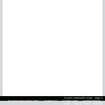
© מטח - המרכז לטכנולוגיה חינוכית
אינדקס הספרים
תקנון הספרייה
על הספרייה
תנאי שימוש באתר והגנה על
פרטיות
הסדרי נגישות
עזרה