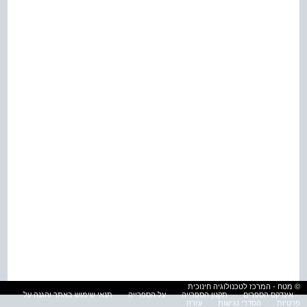
© מטח - המרכז לטכנולוגיה חינוכית
אינדקס הספרים
תקנון הספרייה
על הספרייה
תנאי שימוש באתר והגנה על
פרטיות
הסדרי נגישות
עזרה