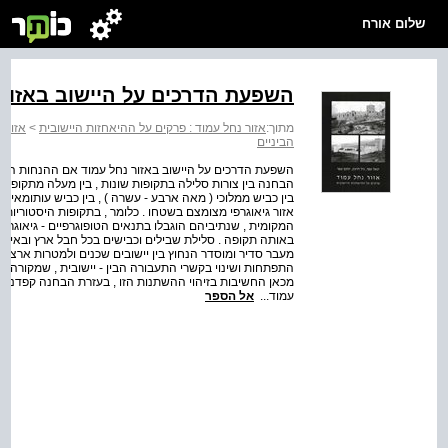
שלום אורח
השפעת הדרכים על היישוב באזור 
מתוך:
אזור נחל עמוד : פרקים על ההיאחזות היישובית
>
אזור 
הביניים
השפעת הדרכים על היישוב באזור נחל עמוד אם ההנחות המובא
הבחנה בין צורות סלילה בתקופות שונות , בין מעלה מתקופה רומ
בי
אזור גיאוגרפי מצומצם בשטחו . כלומר , בתקופות היסטוריות 
המקומית , שנתיביהם הוגבלו בתנאים הטופוגרפיים - גיאוגרפ
באותה תקופה . סלילת שבילים וכבישים בכל חבל ארץ ובאינט
מעבר סדיר ומוסדר הנחוץ בין יישובים שכנים ולמטרות ארציות 
התפתחות ושינוי בקשרי התעבורה הבין - יישובית , שמקורה ל
מכאן החשיבות בזיהוי ההשתנות הזו , בעזרת הבחנה קפדנית בי
עמוד...
אל הספר