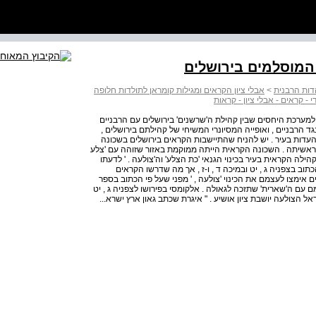
הדות הרבנית
>
אבלי ציון הקראים ומגילות קומראן לתולדות חלופה
 - קראים - אבלי ציון - קראות
 למערכת היחסים שבין קהילת ה'שרשנים' בירושלים עם הרבניים
גד הרבניים , ואופייה המסיונרי המשיחי של קהילתם בירושלים ,
דות בעיר . יש להניח שהתיישבות הקראים בירושלים בשכונה
ראשיתה . השכונה הקראית הייתה ממוקמת באזור שזוהה עם 'צלע
קהילה הקראית בעיר בכינוי הגנאי 'כת הצלע' וה'צולעה . ' לדעתו
תוב בצפניה ג , יט ובמיכה ד , ו-ז , אך מה שדרשו הקראים
אימצו לעצמם את הכינוי 'צולעה , ' מפני שעל פי הכתוב בספר
מם עם ה'שארית' שתזכה לגאולה . אלקומסי בפירושו לצפניה ג , יט
 מענייך 421 וחורפייך כולה , וישראל הצולעה יושבת ציון אושיע . " איגרת שכתב גאון ארץ ישרא...