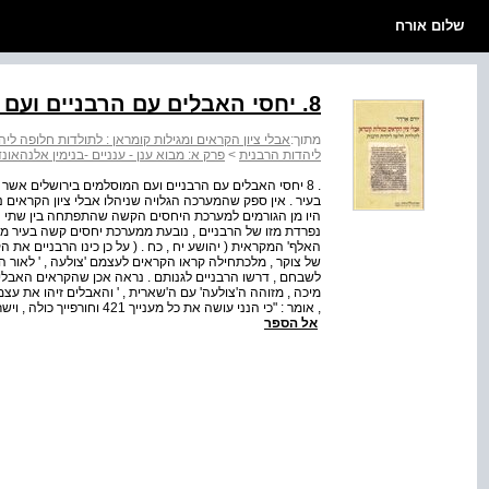
שלום אורח
8. יחסי האבלים עם הרבניים ועם המוסלמים בירושלים
מתוך:
אבלי ציון הקראים ומגילות קומראן : לתולדות חלופה לי
ליהדות הרבנית
>
פרק א: מבוא ענן - ענניים -בנימין אלנהאונדי
. 8 יחסי האבלים עם הרבניים ועם המוסלמים בירושלים אשר
בעיר . אין ספק שהמערכה הגלויה שניהלו אבלי ציון הקראים נ
היו מן הגורמים למערכת היחסים הקשה שהתפתחה בין שתי הע
נפרדת מזו של הרבניים , נובעת ממערכת יחסים קשה בעיר מ
האלף' המקראית ( יהושע יח , כח . ( על כן כינו הרבניים את ה
של צוקר , מלכתחילה קראו הקראים לעצמם 'צולעה , ' לאור הכ
לשבחם , דרשו הרבניים לגנותם . נראה אכן שהקראים האבלים 
מיכה , מזוהה ה'צולעה' עם ה'שארית , ' והאבלים זיהו את עצ
, אומר : "כי הנני עושה את כל
אל הספר