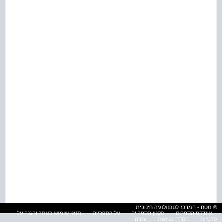
© מטח - המרכז לטכנולוגיה חינוכית
אינדקס הספרים
תקנון הספרייה
על הספרייה
תנאי שימוש באתר והגנה על
פרטיות
הסדרי נגישות
עזרה