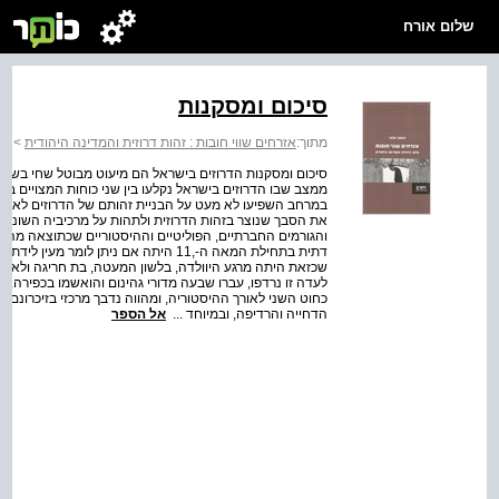
שלום אורח
סיכום ומסקנות
מתוך:
אזרחים שווי חובות : זהות דרוזית והמדינה היהודית
>
אז
סיכום ומסקנות הדרוזים בישראל הם מיעוט מבוטל שחי בשולי
ממצב שבו הדרוזים בישראל נקלעו בין שני כוחות המצויים בק
במרחב השפיעו לא מעט על הבניית זהותם של הדרוזים לאורך ה
את הסבך שנוצר בזהות הדרוזית ולתהות על מרכיביה השונים, 
והגורמים החברתיים, הפוליטיים וההיסטוריים שכתוצאה מה
דתית בתחילת המאה ה-,11 היתה אם ניתן ל
שכזאת היתה מרגע היוולדה, בלשון המעטה, בת חריגה ולא מק
לעדה זו נרדפו, עברו שבעה מדורי גהינום והואשמו בכפירה. דח
כחוט השני לאורך ההיסטוריה, ומהווה נדבך מרכזי בזיכרונם ה
הדחייה והרדיפה, ובמיוחד ...
אל הספר