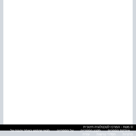
© מטח - המרכז לטכנולוגיה חינוכית
אינדקס הספרים
תקנון הספרייה
על הספרייה
תנאי שימוש באתר והגנה על
פרטיות
הסדרי נגישות
עזרה