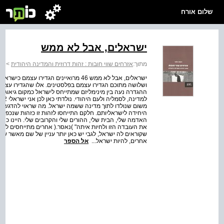
שלום אורח
ישראלים, אבל לא ממש
מתוך:
אזרחים שווי חובות : זהות דרוזית והמדינה היהודית
>
אז
ישראלים, אבל לא ממש 46 מרואיינים הגדי
ושלושה מתוכם הגדירו עצמם בפלסטינים. אלו שהגדירו עצמם
ההגדרה נעה בין מינימליזם שמתייחס לישראל כמקום גיאוגרפי
משום שנולדו לתוך מדינה ששמה ישראל. מה שראוי להדגשה 
היחידה לישראליותם. חלקם התייחסו לזהות זו כזהות שנכפת
האדמה שלי, הבית שלי, ההורים שלי והקרובים שלי. היינו כאן
את העובדה הזו ולחיות איתה" )נאסר.( אחרים מתייחסים לישראל
שקוראים לה ישראל, לגבי יש כאן יותר עניין של שם מאשר של ר
אחרים, להיות ישראל...
אל הספר