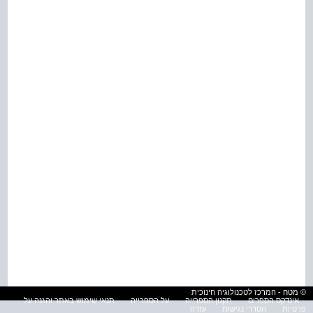
© מטח - המרכז לטכנולוגיה חינוכית
אינדקס הספרים
תקנון הספרייה
על הספרייה
תנאי שימוש באתר והגנה על
פרטיות
הסדרי נגישות
עזרה