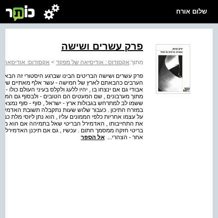
שלום אורח
פרק עשרים ושישה
מתוך:
אקסודוס : אודיסיאה של מפקד
>
אקסודוס: אודיסאה 
פרק עשרים ושישה הבריטים הבינו שברגע היסטורי זה הבאת 
הערבים כהבאתם לארץ של חמישה - עשר אלף מאתיים שלושים ו
מתוך מערבונים , שם המעטים הם הטובים - ולבסוף גם המנצח
ששמו לב למתרחש בגבולות ארץ - ישראל , סוף - סוף נמצאו 
במזרח התיכון . כעבור שלוש שעות נתקבלה תשובת האדמירל :
על עצמו אחריות כלפי הממונים עליו , הוא נתן ליוסי מלת כבו
את התחייבותו , האדמירל הבריטי שאל בתמיהה אם הוא מקבל 
אחר - הצהרי...
אל הספר