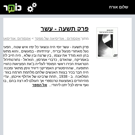
שלום אורח
פרק תשעה - עשר
מתוך:
אקסודוס : אודיסיאה של מפקד
>
אקסודוס: אודיסאה 
פרק תשעה - עשר יוסי היה ונשאר כל ימיו איש שטה , הפעיל
נעל מאחורי מנעול ובריח , יצירתיותו - במעשים , והוא מתע
בהן הוא מודד את עצמו , בין שרצה ובין שלא , היה חייב להיו
באמריקה , שהאדם , כדברי אמרסון , הוא'אל - נחורנותיו'ולא
התופעה , שההיסטוריון האמריקני דיוויד ווימן מתאר ומכנה בספ
היה חבר בכיר בצוות האנשים שלחם מלחמת חורמה בגזר - הדי
המלאכה . ב - 1938 , תחת שרביטו של אדולף איי
מהיהודים באמצעות טרנספרי אך העולם לא רצה בהם , בתמי
ואף איימו לבל יתנו ליהודי...
אל הספר