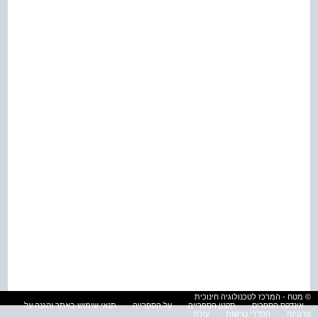
© מטח - המרכז לטכנולוגיה חינוכית
אינדקס הספרים
תקנון הספרייה
על הספרייה
תנאי שימוש באתר והגנה על
פרטיות
הסדרי נגישות
עזרה