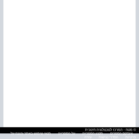
© מטח - המרכז לטכנולוגיה חינוכית
אינדקס הספרים
תקנון הספרייה
על הספרייה
תנאי שימוש באתר והגנה על
פרטיות
הסדרי נגישות
עזרה