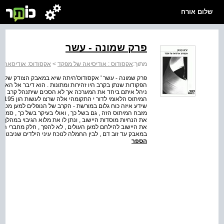
שלום אורח
פרק שמונה - עשר
מתוך:
אקסודוס : אודיסיאה של מפקד
>
אקסודוס: אודיסאה 
פרק שמונה - עשר ' אקסודוס'היתה שיא במאבק הצודק של העל
הפקודות שנתן בקרב היו זהירות ומתונות . הוא דיבר אל האנש
ניהל איתם ביחד את המערכה אך לא הסכים שיתנהל קרב חסר 
המי
שידע איזה כוח גלום במורשת - הקרב של הנופלים למען מטר
מזבח המיתוס הזה , גם בשל כך , ואולי בעיקר בשל כך , סמך על
את הנחיות מוסדות היישוב , ונתן לו את מלוא הגיבוי במהלך א
את היישוב להילחם למען העולים , לא להפך , חלק מחברי הפל
במאבק עד זוב דם , לבין החמלה לנוכח עיני הילדים שניבטו בה
הספר