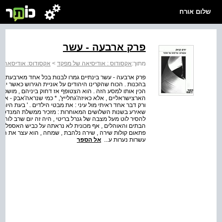
שלום אורח
פרק ארבעה - עשר
מתוך:
אקסודוס : אודיסיאה של מפקד
>
אקסודוס: אודיסאה 
פרק ארבעה - עשר בינתיים גמרו לבנות בכל אחד מארבעת הסי
בהכנות . הכוח שהקרינו היהודים על אוניית הגירוש כאשר יו
ורק דבר אחד ראיתי מול עיני : את מבטי הילדים . ' בעת היותו 
שאירע בשנות השלושים המאוחרות : מזכיר ממשלת המנדט הבריט
להסיר לוט מעל מצבה של גנרל בריטי , היה זה יום שרב לוהט
הבתים והאוהלים , אף מכונית לא נראתה על כביש האספלט המ
פתאום קולות שירה , שירה נלהבת , שמחה , הוא עצר את הרכ
עשרות נערות ע...
אל הספר