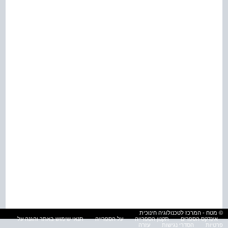
© מטח - המרכז לטכנולוגיה חינוכית
אינדקס הספרים
תקנון הספרייה
על הספרייה
תנאי שימוש באתר והגנה על
פרטיות
הסדרי נגישות
עזרה