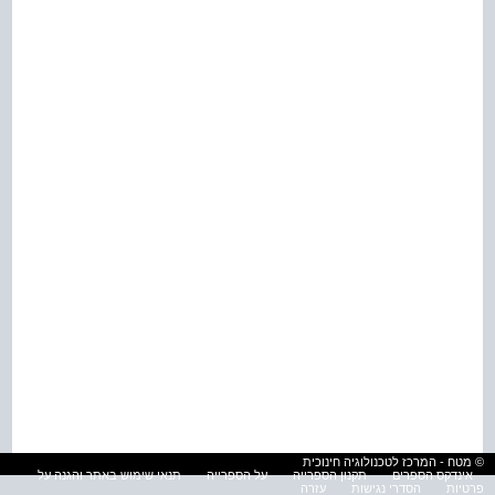
© מטח - המרכז לטכנולוגיה חינוכית
אינדקס הספרים
תקנון הספרייה
על הספרייה
תנאי שימוש באתר והגנה על
פרטיות
הסדרי נגישות
עזרה