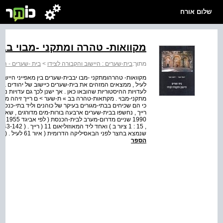
שלום אורח
מקוואות- טהרה ומתקני -מבוי בב
מתוך:
בית-שערים : היישוב והקבורה לצידו
>
בית -שערים - היי
מקוואות- טהרהומתקני -מבו יבבית-שערים בין מאפייני היישו
לעיל , ממצאים המזהים את בית-שערים כיישוב של יהודים בתק
לעדויות ההיסטוריות שהובאו כאן . אך ישנן לכך גם עדויות נו
מתקני-מבוי . מקתאות-טהרה בב » ת-שער > ם רייך זיהה מת
שנמצא בחצר לפני הבאסיליקה הדרומית ( איור 61 לעיל . ( זהו מתקן שלא תואר על-ידי החופרים ולא צוין על-ידי רייך , ...
הספר