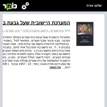
שלום אורח
המערכת היישובית שעל גבעת בית
מתוך:
בית-שערים : היישוב והקבורה לצידו
>
בית -שערים - היי
המערכת היישובית שעל גבעת בית-שערים במהלך החפירות על 
הגבעה , מבני-ציבור ומבני-מגורים , כמתואר לעיל . בשטחי ה
: בבאסיליקה הדרומית נחשפו שני בורות-מים , אמה חצובה ומ
במבנים ה , יד , טז נחשף בור-מים בכל אחד מהם , במבנה יז 
אמה ובית-כיסא נחשפו בבניין ב . בורות-מים ואמות חצובים נח
מבורות חצובים , דומה ליישובי הגליל האחרים . כמו כן , ב
היישובית המשותפת של בית-שערים שכללה מבני-מגורים ומבני-
רחוב...
אל הספר