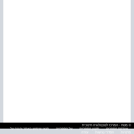
© מטח - המרכז לטכנולוגיה חינוכית
אינדקס הספרים
תקנון הספרייה
על הספרייה
תנאי שימוש באתר והגנה על
פרטיות
הסדרי נגישות
עזרה