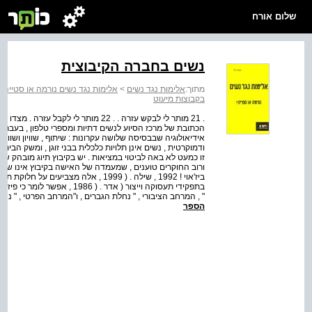
שלום אורח
נשים בחברה הקיבוצית
מתוך:
אלימות נגד נשים
>
אלימות נגד נשים נורמה או סטייה?
בקבוצות מיעוט
. 21 מותר לי לבקש עזרה . . 22 מותר ל
הכתובת של מרכז הסיוע לנשים דתיות ומספרי טלפון , בעברית
אידיאולוגיה שבבסיסה שלושה עקרונות : שיתוף , שוויון ושווי
ודמוקרטית , נשים אינן תלויות כלכלית בבני זוגן , ומשק הב
זו כמעט לא באה לביטוי במציאות . יש בקיבוץ תיוג מובהק של 
ביז'אוי ! 1992 , שילה . ( 1999 , אלה מ
בתפקידי תעסוקה וייצור ( אדר .
" , המרחב הציבורי , " נחלת הגברים , ו"המרחב הפרטי , " נחלת הנשים ( נוה . ( 1999 , הגב
הספר