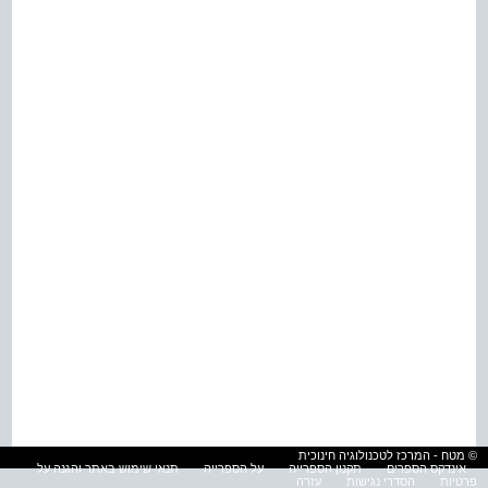
© מטח - המרכז לטכנולוגיה חינוכית
אינדקס הספרים
תקנון הספרייה
על הספרייה
תנאי שימוש באתר והגנה על
פרטיות
הסדרי נגישות
עזרה