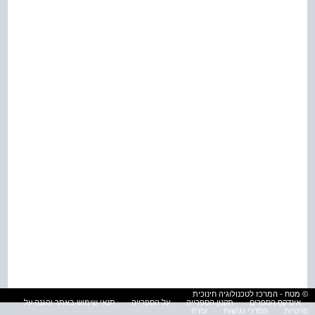
© מטח - המרכז לטכנולוגיה חינוכית
אינדקס הספרים
תקנון הספרייה
על הספרייה
תנאי שימוש באתר והגנה על
פרטיות
הסדרי נגישות
עזרה