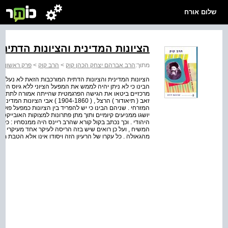
שלום אורח
הציונות המדינית והציונות הדתית
מתוך:
הרב אברהם יצחק הכהן קוק
>
הרב קוק
>
פרק ראשון עו
הציונות המדינית והציונות הדתית המורכבות הזאת לא נעלמה
הבינו כי לא ניתן יהיה לממש את המפעל הציוני ללא גיוס העו
מרכזיים ביטאו את הגישה הפרגמטית שהייתה אמורה לתת מענה
המזרחי . שניהם הבינו כי יש להפריד בין הציונות כמפעל פוליטי
יושגו ממניעים קיומיים ותוך מתן פתרונות למצוקות האובייקטי
היהודי . וכך נכתב בקול קורא שהרב ריינס היה ממנסחיו : כל ה
המשיח , ועל כן רואים שיש בזה הריסה לעיקר אחד מעיקרי אמו
מהגאולה . כל עקרו של הרעיון הזה ויסודו אינו אלא הטבת מצב א