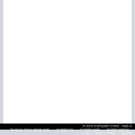
© מטח - המרכז לטכנולוגיה חינוכית
אינדקס הספרים
תקנון הספרייה
על הספרייה
תנאי שימוש באתר והגנה על
פרטיות
הסדרי נגישות
עזרה