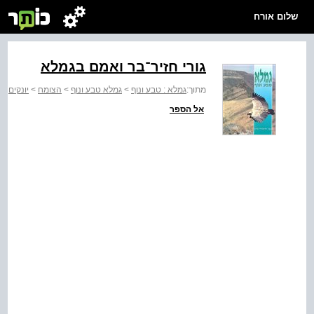
שלום אורח
גורי חזיר־בר ואמם בגמלא
מתוך:
גמלא : טבע ונוף
>
גמלא טבע ונוף
>
הצומח
>
יונקים
אל הספר