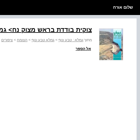
שלום אורח
צוקית בודדת בראש מצוק נח> גמ
מתוך:
גמלא : טבע ונוף
>
גמלא טבע ונוף
>
הצומח
>
ציפורים
אל הספר