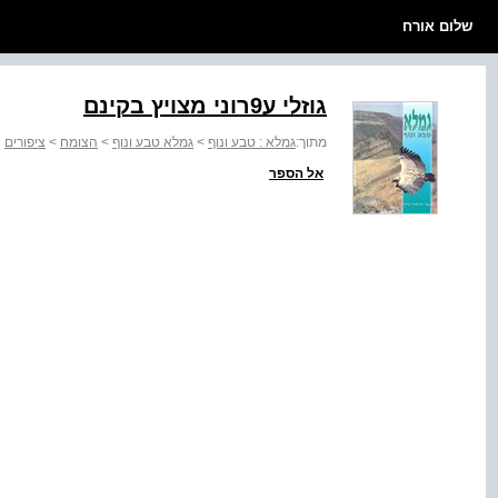
שלום אורח
גוזלי ע9רוני מצויץ בקינם
מתוך:
גמלא : טבע ונוף
>
גמלא טבע ונוף
>
הצומח
>
ציפורים
אל הספר