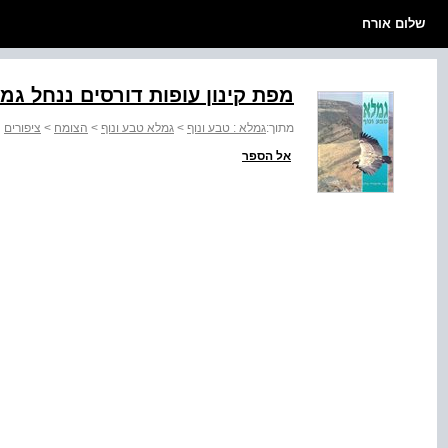
שלום אורח
מפת קינון עופות דורסים ננחל גמלא. שר0ו‭0‬
מתוך:
גמלא : טבע ונוף
>
גמלא טבע ונוף
>
הצומח
>
ציפורים
אל הספר