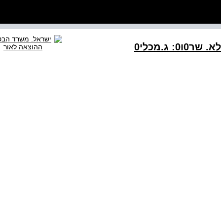
: ג.מכלי0