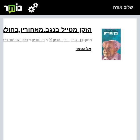
שלום אורח
הזקן מטייל בנגב.מאחוריו,בחולצה
מתוך:
בן - גוריון - בן - גוריון [ג]
>
בן -גוריון
>
חלק שני תור הזהב
אל הספר