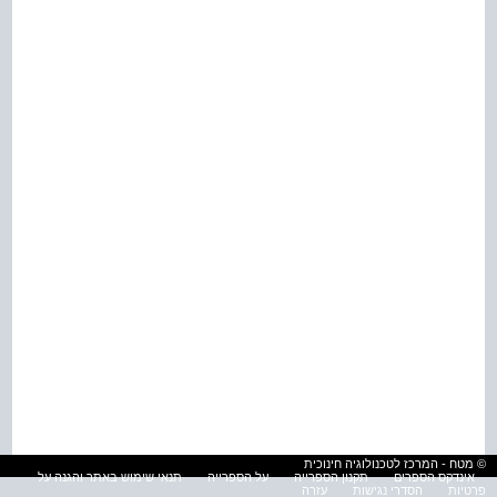
© מטח - המרכז לטכנולוגיה חינוכית
אינדקס הספרים
תקנון הספרייה
על הספרייה
תנאי שימוש באתר והגנה על
פרטיות
הסדרי נגישות
עזרה