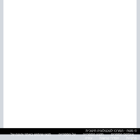
© מטח - המרכז לטכנולוגיה חינוכית
אינדקס הספרים
תקנון הספרייה
על הספרייה
תנאי שימוש באתר והגנה על
פרטיות
הסדרי נגישות
עזרה