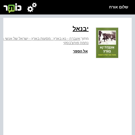
שלום אורח
יבנאל
מתוך:
אעברה - נא בארץ : מסעות בארץ - ישראל של אנשי הע
נחמה פוחצ'בסקי
אל הספר