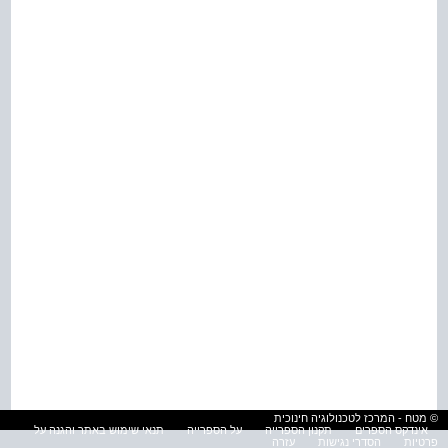
© מטח - המרכז לטכנולוגיה חינוכית
אינדקס הספרים
תקנון הספרייה
על הספרייה
תנאי שימוש באתר והגנה על
פרטיות
הסדרי נגישות
עזרה