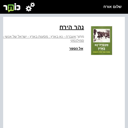
שלום אורח
נהר הירח
מתוך:
אעברה - נא בארץ : מסעות בארץ - ישראל של אנשי הע
סמילנסקי
אל הספר