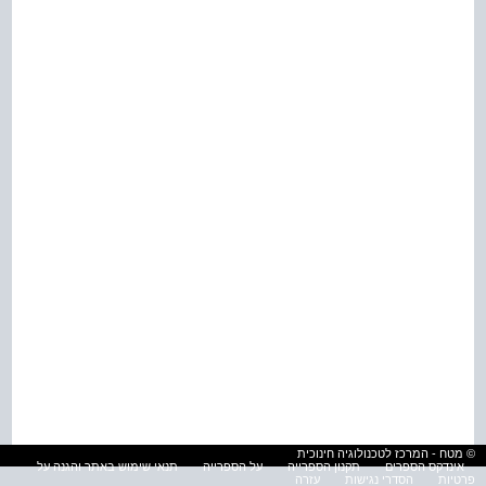
© מטח - המרכז לטכנולוגיה חינוכית
אינדקס הספרים
תקנון הספרייה
על הספרייה
תנאי שימוש באתר והגנה על
פרטיות
הסדרי נגישות
עזרה