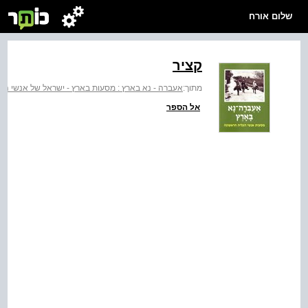
שלום אורח
קציר
מתוך:
אעברה - נא בארץ : מסעות בארץ - ישראל של אנשי הע
אל הספר