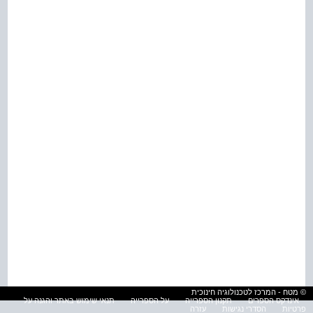
© מטח - המרכז לטכנולוגיה חינוכית
אינדקס הספרים
תקנון הספרייה
על הספרייה
תנאי שימוש באתר והגנה על
פרטיות
הסדרי נגישות
עזרה