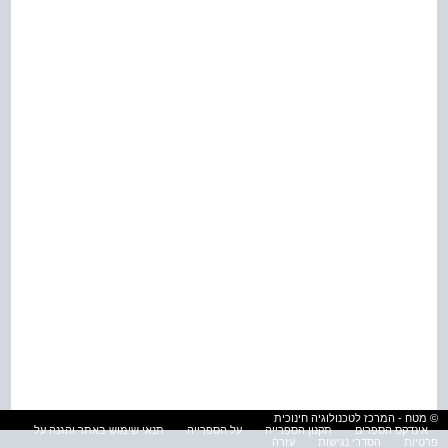
© מטח - המרכז לטכנולוגיה חינוכית
אינדקס הספרים
תקנון הספרייה
על הספרייה
תנאי שימוש באתר והגנה על
פרטיות
הסדרי נגישות
עזרה