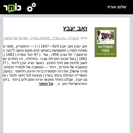
שלום אורח
זאב יעבץ
מתוך:
אעברה - נא בארץ : מסעות בארץ - ישראל של אנשי הע
מפתח תקוה ) המשמשת באותם ימים מקום מושב ל"טובי אנשי ה
הראשון 
1881 ) בשל סכנת הקדחת שבה . בתחילה , היו הולכים יו
כמושבה של איכרים , ויהוד — כמושבה של תלמידי חכמים . ב
מרכז שישלב את רוח המסורת ברוח הרעיון הלאומי . במקום מ
הספרייה הגדולה ביותר בארץ ) מוצעת לכל חוקר ולומד ו ומ
גם יעבץ , שבלט כאחד מאנשי הרוח המובילים ביהוד , ביקש ל
הארצישראלי כאן . ב...
אל הספר