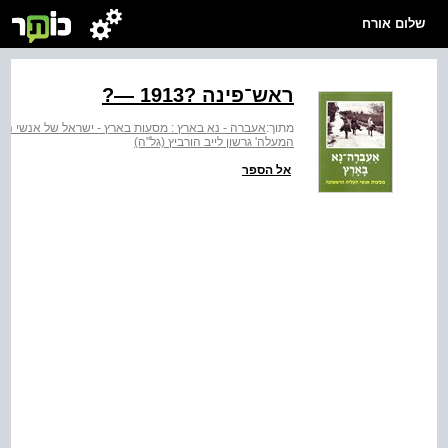
שלום אורח
ראש־פינה ?1913 —?
מתוך:
אעברה - נא בארץ : מסעות בארץ - ישראל של אנשי הע
המעלה' גרשון לייב הורביץ (גל"ה)
אל הספר