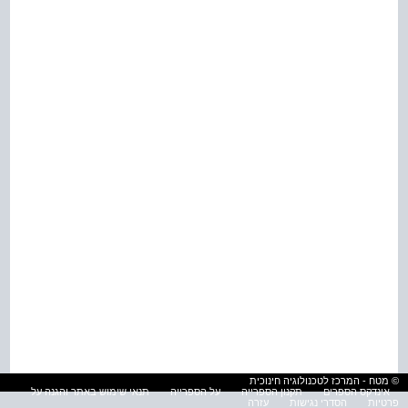
© מטח - המרכז לטכנולוגיה חינוכית
אינדקס הספרים
תקנון הספרייה
על הספרייה
תנאי שימוש באתר והגנה על
פרטיות
הסדרי נגישות
עזרה