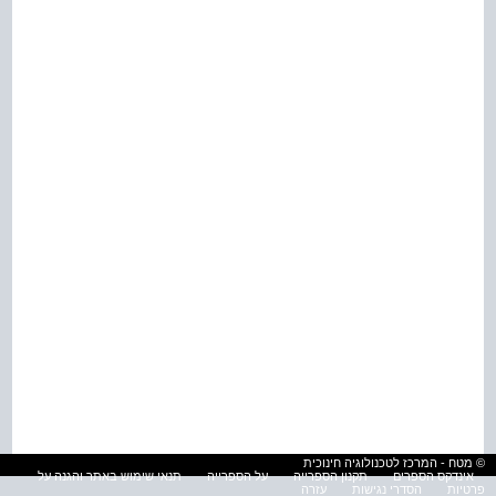
© מטח - המרכז לטכנולוגיה חינוכית
אינדקס הספרים
תקנון הספרייה
על הספרייה
תנאי שימוש באתר והגנה על
פרטיות
הסדרי נגישות
עזרה