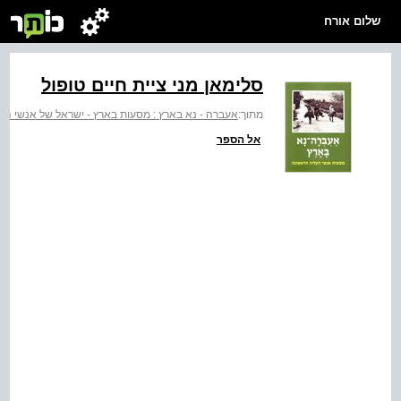
שלום אורח
סלימאן מני ציית חיים טופול
מתוך:
אעברה - נא בארץ : מסעות בארץ - ישראל של אנשי הע
אל הספר