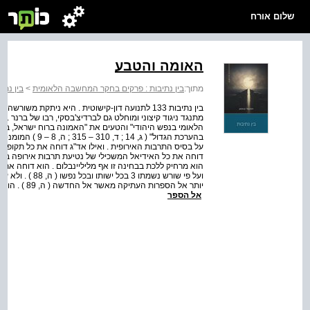
שלום אורח
האומה והטבע
מתוך:
בין נתיבות : פרקים בחקר המחשבה הלאומית
>
בין נתי
בין נתיבות 133 לתנועה דון-קישוטית . היא ניתקת משו
מתנגד ניגוד קיצוני ומוחלט גם לברדיצ'בסקי, רבו של ברנר
בהערכת הגדול" ( 
על בסיס התרבות האירופית . ואילו אד"ג דוחה את כל תקופת
דוחה את כל האידיאל המשכילי של נטיעת תרבות אירופה בישראל
הוא מרחיק ללכת בבחינה זו אף מליליינבלום . הוא דוחה את אי
יותר אל הספר
אל הספר