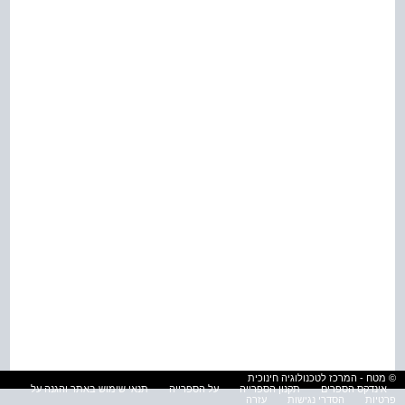
© מטח - המרכז לטכנולוגיה חינוכית
אינדקס הספרים
תקנון הספרייה
על הספרייה
תנאי שימוש באתר והגנה על
פרטיות
הסדרי נגישות
עזרה