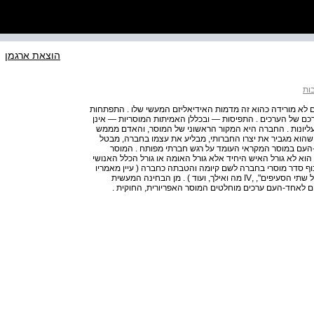
הוצאת ארגמן
בות
 אחד-העם לא מורידה כהוא זה מדמות האידיאליזם המעשי שלו . התפתחות
כם של הערכים . התפיסות — ובכללן האמיתות המוסריות — אינן
 עליונות . החברה היא המקור הראשוני של המוסר, והאדם מממש
ל שהוא מגביר את יצרו החברותי, מבליע את עצמו בחברה, מבטל
-העם במוסר המקראי העומד על רגש חברתי מפותח . המוסר
ו הוא לא גורל האיש היחיד אלא גורל האומה או גורל הכלל האנושי
וף סדר מוסרי בחברה לשם קיומה והטבתה כחברה ( עיין מאמריו
של אחד-העם "לא זה הדרך", I ; "בשר ורוח", ,III רכו ואילך ; "על שתי הסעיפים", ,IV מה ואילך, ועוד ) . מן הבחינה המעשית
של אחד-העם לתורת 10 אמת וצדק הם לאחד-העם ערכים מוחלטים המוסר האפריורית, החוקית .