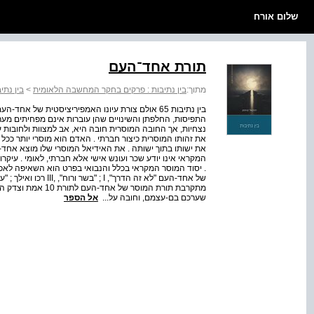
שלום אורח
תורת אחד־העם
מתוך:
בין נתיבות : פרקים בחקר המחשבה הלאומית
>
בין נתי
בין נתיבות 65 אולם צורת עיונו האמפיריציסטית של
התפיסות, החלפתן והשינויים שהן עוברות אינם מפחיתים מער
נצחיות, אך החובה המוסרית חובה היא, אב למצוות ולחובות
את זהותו המוסרית כיצור חברתי . האדם הוא מוסרי יותר ככ
את ישותו בתוך ישותה . את האידיאל המוסרי שלו מוצא אחד
המקראי אינו יודע שכר ועונש אישי אלא חברתי, לאומי . עיקר
. יסוד המוסר המקראי בכלל והנבואי בפרט הוא השאיפה לאכ
מתקרבת תורת המוסר 
שערכם בם-עצמם, וחובה על...
אל הספר