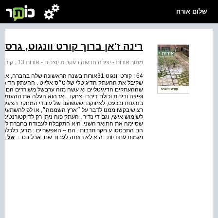
שלום אורח
רינה ז'אן ברוך קורט וונגוט, גרסה .01
מתוך:
אורות - יצירה חדשה בעקבות יוצרים - אורות 13 : קורט וונגוט
64 : קורט וונגוט 31אורות בשנה הראשונה שלה 
שקיבל את ההעתק הדיגיטלי של ט״ס אליוט . ההעתק הדיגיטלי
שההעתקים הדיגיטליים וא עשה מזה ערבשל משוררים הם הנורא
ופיצה ובירות וכולם דיברו וצחקו . ואז הוא העלה את ההעתק 
בנרגנות ובכעס, לצחוקם ושעשועם של עובדי המחקר הצעירים
רצושיבקשו ממנו לדבר על ״ארץ השממה״, או לפ להשתעשע .
לשימוש אישי, וגם די נדיר . העתק כזה ניתן רק לדוקטורנטים 
שסיימה את התואר השני, היא התקבלה לעבודה בחברת ל כ
הם התבססו ע חקר תרבות . הם – האפשריים : מדע, כלכלה, נ
מגמות עתידיות . היא לא רצתה לעבוד שם, אבל בס...
אל הס