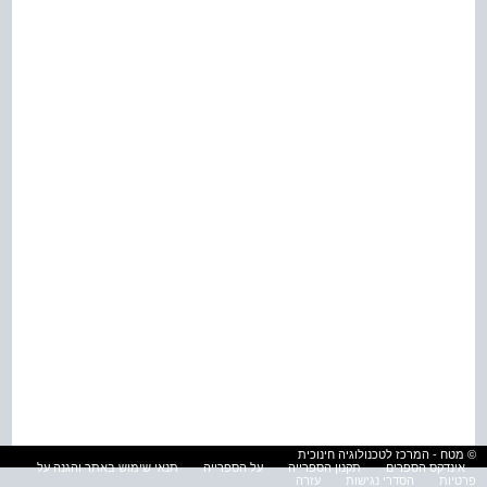
© מטח - המרכז לטכנולוגיה חינוכית
אינדקס הספרים
תקנון הספרייה
על הספרייה
תנאי שימוש באתר והגנה על
פרטיות
הסדרי נגישות
עזרה