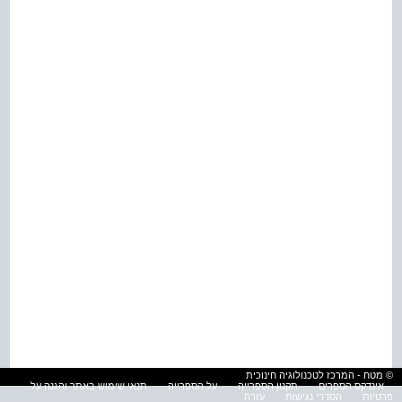
© מטח - המרכז לטכנולוגיה חינוכית
אינדקס הספרים
תקנון הספרייה
על הספרייה
תנאי שימוש באתר והגנה על
פרטיות
הסדרי נגישות
עזרה