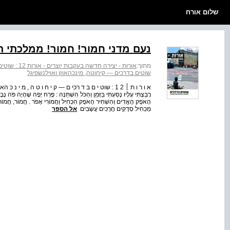
שלום אורח
נעם מדני חמור! חמור! ממלכתי ת
מתוך:
אורות - יצירה חדשה בעקבות יוצרים - אורות 12 : שוטים בדרכים - קיחוטה, מינכהאוזן ואוילנשפיגל
שוטים בדרכים — קיחוטה, מינכהאוזן ואוילנשפיגל
רָבַצְתִּי עָלָיו נָסַעְתִּי בַּזְּמַן וְהַכֹּל הִשְׁתַּנָּה : פֶּרַח יָפֶה שֶׁהָיָה פֹּה נָ
הָאֹפֶק הֶאֱדִים וְהִשְׁחִיר הָאֹפֶק הִכְחִיל וַחֲמוֹרִי אָפֹר . חֲמוֹר, חֲמו
מַכְחִיל סְדָקִים חֲרָכִים עֲשָׂבִּים
אל הספר