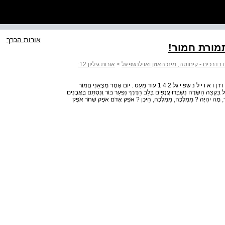
אורות הכרך
מורת חמור!
>
אורות גיליון 12:
א ו ר ו ת ׀ 2 1 : שוט י ם ב ד רכי ם — ק י ח ו ט ה , מ י נ כ הא ו ז ן ו א ו י ל נ שפ י גל 2 4 1 עוֹד מְעַט . יוֹם אֶחָד מְצָאַנִי חֲמוֹר
בָל בִּקְצֵה הַשָּׂדֶה נִשְׁבְּרוּ עֲנָפִים בְּלֵב הַדֶּרֶךְ נִפְעַר בּוֹר וְנִסְתַּם בָּאֲבָנִים
ֹר, מָה יִהְיֶה ? מַמְלָכָה, מַמְלָכָה, הֵיכָן ? אֹפֶק אָדֹם אֹפֶק שָׁחֹר אֹפֶק