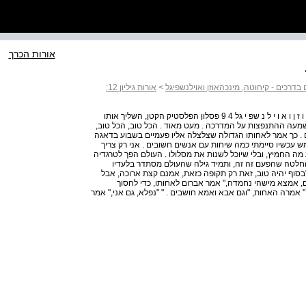
אורות הכרך
>
אורות גיליון 12:
א ו ר ו ת ׀ 2 1 : שוט י ם ב ד רכי ם — ק י ח ו ט ה , מ י נ כ הא ו ז ן ו א ו י ל נ שפ י גל 4 9 פסלון הפלסטיק הקטן, השליך אותו
מעה ההתנפצות על המדרכה . מעט מאוד . הכל טוב, הכל טוב,
. כך אמר לאחותו הגדולה שצלצלה אליו פעמיים בשבוע בדאגה
ש עכשיו סיימתי כמה שיחות עם אנשים חשובים . אני רק צריך
מה החמיץ, ובלי שיוכל לשנות את מסלולו . העולם הפך לטרגדיה
חלטה שהפעם זה זה, ותמיד גילה שהעולם מסתדר בלעדיו
דולה איתו "בסוף יהיה טוב, זאת רק תקופה כזאת, אמנם קצת ארוכה, אבל
ם, אמצא מישהי נחמדה," אמר אברום לאחותו, כדי לחסוך
אמרה האחות, "וגם אבא ואמא חושבים . " "נפלא, גם אני," אמר