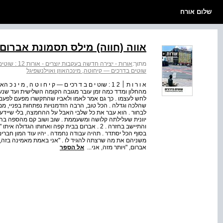
שלום אורח
אווה (חווה) מילס תסמונת אברום
מתוך:
אורות - יצירה חדשה בעקבות יוצרים - אורות 12 : שוטים בדרכים - קיחוטה, מינכהאוזן ואוילנשפיגל
שוטים בדרכים — קיחוטה, מינכהאוזן ואוילנשפיגל
מהחלון ומדד כמה זמן עובר מגובה הקומה השלישית ועד שנש
לחש לעצמו . כך גם אמר לאמו ולאביו שהתקשרו מפעם לפעם 
שהלכה וגדלה . הכל טוב, הרבה הזדמנויות נפתחות בפניי, ממ
לבחור . הוא עבר את כל שלבי האבל על ההחמצה, בלי שיידע 
יוונית שעלילתה קלושה ומשעממת . שוב ושוב קם מהספה בה
והתיישב בחזרה . 2 . אברום בבית קפה ואחותו הג
בסוף הכל יסתדר . תהיה עבודה נחמדה . יהיו עוד המון חברי
משניהם את מה שרצתה להגיד לו . "אני באמת מאמינה בזה," 
אברום, "ויותר מזה, אני...
אל הספר