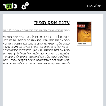
שלום אורח
עדנה אפק הצייד
מתוך:
אורות - יצירה חדשה בעקבות יוצרים - אורות 11 : ג'ורג' אורוול
א ו ר ו ת ׀ 1 1 : ג 'ו ר ג ' א ו
מחביאה את בעלי שלא יקחו אותו חס וחלילה . זה לא בדיוק ש
כמעט כל מה שאני לא אוהבת . מזמן כבר החבאתי אותו, אמרתי
הם לא יכלו לדעת שיש עוד מישהו בבית . אני מקווה שילדיו יקח
פרצו את דלת הכניסה . הוא ישן . מזלו שהוא כבד שמיעה אחרת 
שלא כמוני . הוא עדיין יכול ללכת ואולי אפילו לרוץ . אני חייב
"תתלבשי," פקדו עלי . הכל היה מוכן . חיכיתי להם שיבואו . 
קראו "למען דור העתיד אנחנו חייבים להקריב אתכם . " לא ה
לבואם . את זקני הרחוב המקביל פינו כבר לפני שבוע . עכשיו ז