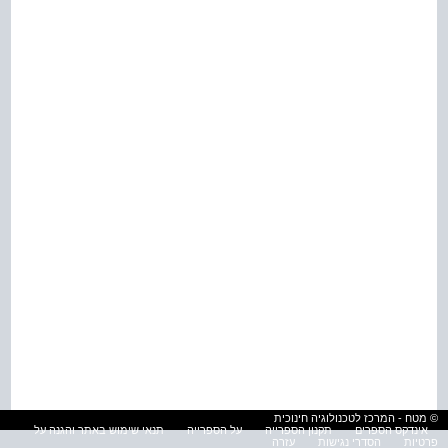
© מטח - המרכז לטכנולוגיה חינוכית
אינדקס הספרים
תקנון הספרייה
על הספרייה
תנאי שימוש באתר והגנה על
פרטיות
הסדרי נגישות
עזרה