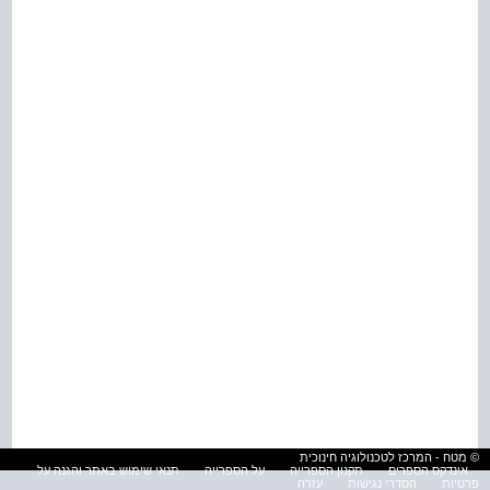
© מטח - המרכז לטכנולוגיה חינוכית
אינדקס הספרים
תקנון הספרייה
על הספרייה
תנאי שימוש באתר והגנה על
פרטיות
הסדרי נגישות
עזרה