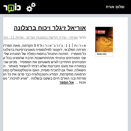
שלום אורח
אוריאל זיגלר ויכוח ברצלונה
מתוך:
אורות - יצירה חדשה בעקבות יוצרים - אורות 11 : ג'ורג' אורוול
א ו ר ו ת ׀ 1 1 : ג 'ו ר ג ' א ו ר
חורחה הפלבאי, דוקטור לפילוסופיה מאוניברסיטת ברצלונה,
כל מאמריו . הוויכוח התנהל בחסות כפולה של המנהיג שלי ושל
שני המנהיגים ונהניתי מההתחשבות הרבה שהפגינו בכל שלב בו
המנהיגים התחייבו לגרש משטחם את המפסיד . מכיוון שניחש
במזוודה את מעט הזכרונות שלא רציתי להשאיר מאחור . הוויכ
השאלה, ואולי גם להוכיח סופית, האם אינטלקטואלים כמוני מהו
הרפואה מתקדמת, המדע והטכנולוגיה כבר פרצו את כל הגבול
פורחת ובני האדם חיים בשקט ובשלווה . "אגיע לוויכוח," נעת
וזכות ...
אל הספר